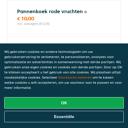
Pannenkoek rode vruchten
€ 10,00
incl. statiegeld (€ 0,00)
Pannenkoek natuur
Wij gebruiken cookies en andere technologieën om uw
€ 8,00
gebruikerservaring te verbeteren, te personaliseren, analyses voor
incl. statiegeld (€ 0,00)
optimalisatie en advertenties in samenwerking met derde partijen. Wij
gebruiken onze eigen cookies en cookies van derde partijen. Door op OK
te klikken accepteert u het gebruik van alle cookies. Wij plaatsen altijd
noodzakelijke cookies. Selecteer
Voorkeuren beheren
om te kiezen
Bubble waffles
welke cookies u wilt accepteren, om uw voorkeur aan te passen en voor
meer informatie.
OK
Bubble waffle kinderlover
€ 9,00
Online Eten Bestellen
Essentiële
incl. statiegeld (€ 0,00)