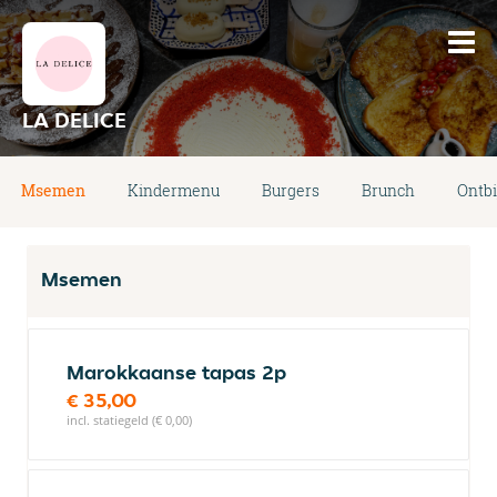
LA DELICE
Msemen
Kindermenu
Burgers
Brunch
Ontbi
Msemen
Marokkaanse tapas 2p
€ 35,00
incl. statiegeld (€ 0,00)